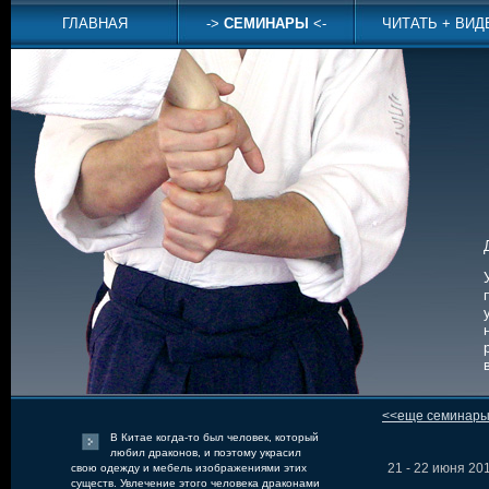
ГЛАВНАЯ
->
СЕМИНАРЫ
<-
ЧИТАТЬ + ВИД
<<еще семинар
В Китае когда-то был человек, который
любил драконов, и поэтому украсил
21 - 22 июня 2
свою одежду и мебель изображениями этих
существ. Увлечение этого человека драконами