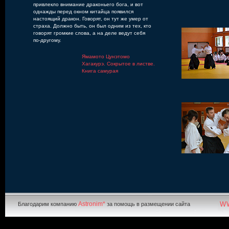
привлекло внимание драконьего бога, и вот
однажды перед окном китайца появился
настоящий дракон. Говорят, он тут же умер от
страха. Должно быть, он был одним из тех, кто
говорят громкие слова, а на деле ведут себя
по-другому.
Ямамото Цунэтомо
Хагакурэ. Сокрытое в листве.
Книга самурая
Astronim*
W
Благодарим компанию
за помощь в размещении сайта