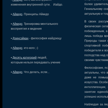
более удивитель
изменения внутренней сути. Иайдо.
Гениальному со
актуальную и то
•
Айкидо
. Принципы Айкидо
В своих рассуж
•
Айкидо
. Тренировка ментального
физическая сила
восприятия и видения
побежденным, а
лишь победа вр
•
Дзинсэйкан
- философия иайдзюцу
Природы такая 
спортивной поб
•
Айкидо
. кто-кого ;-)
победителя и вс
господства над 
•
Десять категорий
людей,
своими чувствам
которым нельзя передавать учение
Философские, пс
•
Айкидо
. Что делать, если...
актуальны, что 
даже не помышл
искусства. Особ
интеллигенции,
занятие единоб
успешно использ
Наблюдая за лю