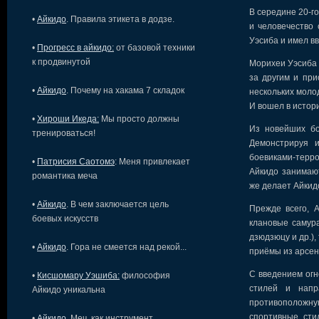
В середине 20-го
•
Айкидо
. Правила этикета в додзе.
и человечество
Уэсиба и имел вв
•
Прогресс в айкидо:
от базовой техники
к продвинутой
Морихеи Уэсиба 
за другим и пр
•
Айкидо
. Почему на хакама 7 складок
нескольких моло
И вошел в истори
•
Хироши Икеда:
Мы просто должны
Из новейших бо
тренироваться!
Демонстрируя и
боевиками-терро
•
Патрисия Саотомэ
: Меня привлекает
Айкидо занимают
романтика меча
же делает Айкид
•
Айкидо
. В чем заключается цель
Прежде всего, 
боевых искусств
клановые самура
дзюдзюцу и др.)
•
Айкидо
. Гора не смеется над рекой...
приёмы из арсен
С введением огн
•
Кисшомару Уэшиба:
философия
стилей и напр
Айкидо уникальна
противоположну
спортивные сти
•
Айкидо
. Меч, как инструмент