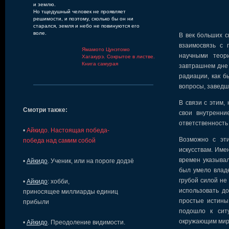
и землю.
Но тщедушный человек не проявляет
решимости, и поэтому, сколько бы он ни
старался, земля и небо не повинуются его
воле.
В век больших с
взаимосвязь с 
Ямамото Цунэтомо
научными теор
Хагакурэ. Сокрытое в листве.
Книга самурая
завтрашнем дне 
радиации, как б
вопросы, заведш
В связи с этим,
Смотри также:
свои внутренни
ответственность
•
Айкидо. Hастоящая победа-
Возможно с эти
победа над самим собой
искусствам. Им
времен указыва
•
Айкидо
. Ученик, или на пороге додзё
был умело владе
грубой силой не
•
Айкидо
: хобби,
использовать д
приносящее миллиарды единиц
простые истины
прибыли
подошло к ситу
окружающим мир
•
Айкидо
. Преодоление видимости.