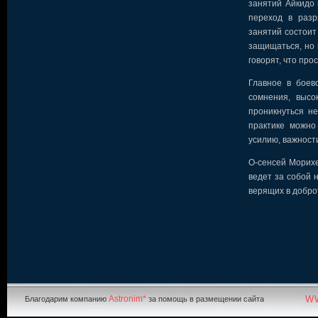
занятий Айкидо 
переход в разр
занятий состоит 
защищаться, но 
говорят, что про
Главное в боев
сомнения, высо
проникнуться н
практике можно
усилию, важност
О-сенсей Морихе
ведет за собой 
верящих в добро
Astronim*
W
Благодарим компанию
за помощь в размещении сайта